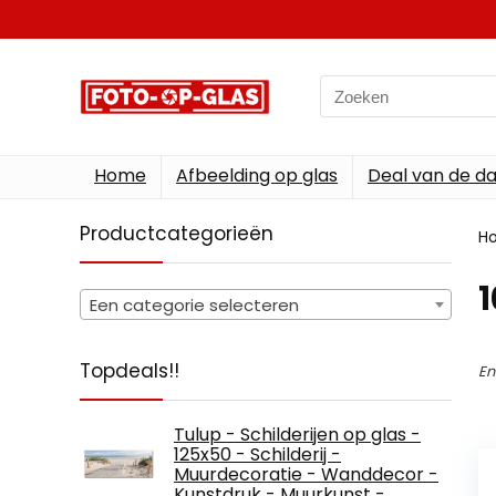
Search
for:
Home
Afbeelding op glas
Deal van de d
Productcategorieën
H
1
Een categorie selecteren
Topdeals!!
En
Tulup - Schilderijen op glas -
125x50 - Schilderij -
Muurdecoratie - Wanddecor -
Kunstdruk - Muurkunst -