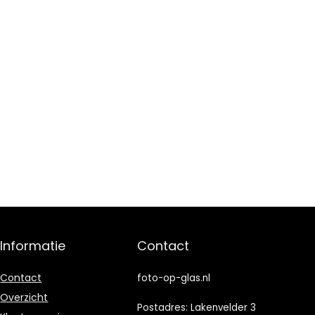
Informatie
Contact
Contact
foto-op-glas.nl
Overzicht
Postadres: Lakenvelder 3