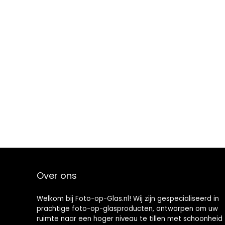
Over ons
Welkom bij Foto-op-Glas.nl! Wij zijn gespecialiseerd in
prachtige foto-op-glasproducten, ontworpen om uw
ruimte naar een hoger niveau te tillen met schoonheid