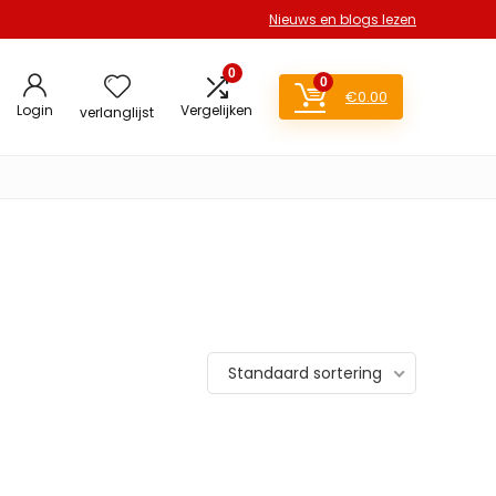
Nieuws en blogs lezen
0
0
€
0.00
Login
Vergelijken
verlanglijst
Standaard sortering