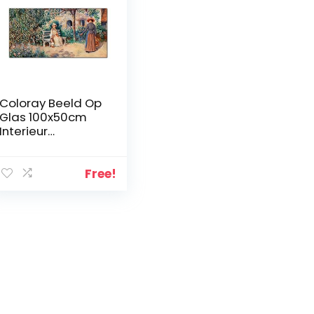
Coloray Beeld Op
Glas 100x50cm
Interieur
Decoratie Glas
Schilderij Muur
Decoratie Gehard
Free!
Glas Foto Image
Glas Printen –
Arbres. Maisons
d’une femme