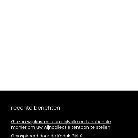
recente berichten
Glazen wijnkasten: een stijlvolle en functionele
manier om uw wijncollectie tentoon te stellen
Geïnspireerd door de Kodak Girl X