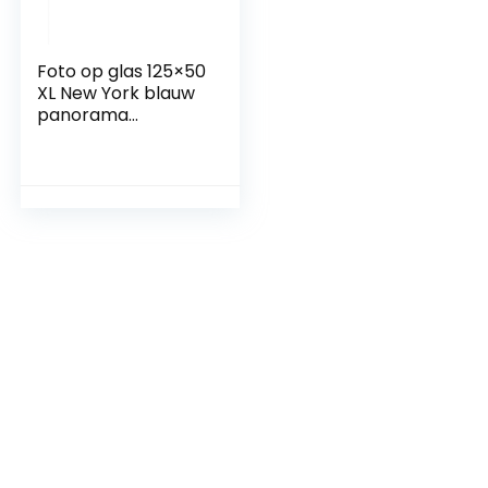
Foto op glas 125×50
XL New York blauw
panorama
muurschildering
glazen
afbeeldingen
modern deco glas