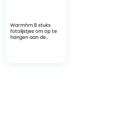
Warmhm 8 stuks
fotolijstjes om op te
hangen aan de
muur kantoor
decoratie desktop
fotolijst glazen lijst
voor foto’s fotolijst
van glas
schilderlijst hout
vintage 4x
fotoalbum