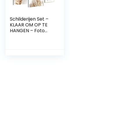
Schilderijen Set –
KLAAR OM OP TE
HANGEN – Foto
Muur – Boho
Pampasgras – 7
Delen – N005671a