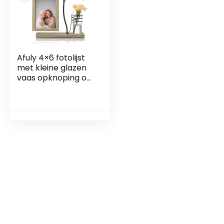
Afuly 4×6 fotolijst
met kleine glazen
vaas opknoping op
unieke lichtbruine
houten
sierstandaard