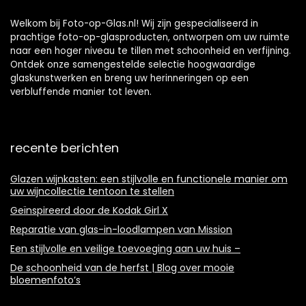
planten –
Orchidee – Wit
Welkom bij Foto-op-Glas.nl! Wij zijn gespecialiseerd in
prachtige foto-op-glasproducten, ontworpen om uw ruimte
naar een hoger niveau te tillen met schoonheid en verfijning.
Ontdek onze samengestelde selectie hoogwaardige
glaskunstwerken en breng uw herinneringen op een
verbluffende manier tot leven.
recente berichten
Glazen wijnkasten: een stijlvolle en functionele manier om
uw wijncollectie tentoon te stellen
Geïnspireerd door de Kodak Girl X
Reparatie van glas-in-loodlampen van Mission
Een stijlvolle en veilige toevoeging aan uw huis –
De schoonheid van de herfst | Blog over mooie
bloemenfoto’s