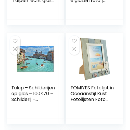
‘Tulpen’ echt glas
e glazen foto |
afbeelding keuken,
eigen foto op echt
wandafbeelding
glas | horizontaal
hal foto’s
eendelig 60×30 cm
woonkamer
| Foto cadeau |
wanddecoratie,
Wandafbeelding
eendelig 125×50
voor woonkamer,
cm
slaapkamer, hal &
keuken |
individuele
wanddecoratie
Tulup – Schilderijen
FOMIYES Fotolijst in
op glas – 100×70 –
Oceaanstijl Kust
Schilderij –
Fotolijsten Foto
Muurdecoratie –
Display Houder
Wanddecor –
Nautische Strand
Kunstdruk –
Fotolijst Westerse
Muurkunst –
Fotolijstjes
Modern Decoratief
Fotolijstje Op Tafel