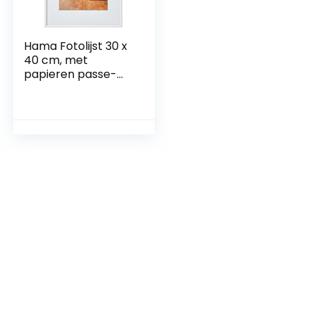
Hama Fotolijst 30 x
40 cm, met
papieren passe-
partout 20 x 28 cm,
hoogwaardig glas,
kunststof frame,
om op te hangen,
wit