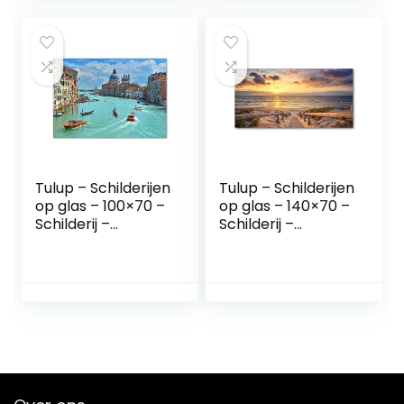
collageslijst met
Wandafbeelding
horizontaal en
voor woonkamer,
verticaal formaat
slaapkamer, hal &
voor muur – 11×14
keuken |
inch
individuele
wanddecoratie
Tulup – Schilderijen
Tulup – Schilderijen
op glas – 100×70 –
op glas – 140×70 –
Schilderij –
Schilderij –
Muurdecoratie –
Muurdecoratie –
Wanddecor –
Wanddecor –
Kunstdruk –
Kunstdruk –
Muurkunst –
Muurkunst –
Modern Decoratief
Modern Decoratief
Beeld Gedrukt –
Beeld Gedrukt –
Wandschilderijen –
Wandschilderijen –
Decoratie Poster –
Decoratie Poster –
Foto – Afbeelding
Foto – Afbeelding