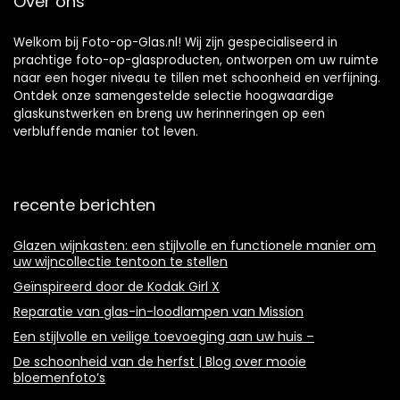
Over ons
–
– Landschappen –
Bezienswaardighe
Pad naar het
den en
strand – Geel
Welkom bij Foto-op-Glas.nl! Wij zijn gespecialiseerd in
architectuur –
prachtige foto-op-glasproducten, ontworpen om uw ruimte
Venetië, Italië –
naar een hoger niveau te tillen met schoonheid en verfijning.
Blauw
Ontdek onze samengestelde selectie hoogwaardige
glaskunstwerken en breng uw herinneringen op een
verbluffende manier tot leven.
recente berichten
Glazen wijnkasten: een stijlvolle en functionele manier om
uw wijncollectie tentoon te stellen
Geïnspireerd door de Kodak Girl X
Reparatie van glas-in-loodlampen van Mission
Een stijlvolle en veilige toevoeging aan uw huis –
De schoonheid van de herfst | Blog over mooie
bloemenfoto’s