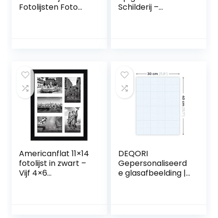
Fotolijsten Foto
Schilderij –
Display Houder
Muurdecoratie –
Nautische Strand
Wanddecor –
Fotolijst Westerse
Kunstdruk –
Fotolijstjes
Muurkunst –
Fotolijstje Op Tafel
Modern Decoratief
Vakantie Glas
Beeld Gedrukt –
Huishouden Foto
Wandschilderijen –
Lijstje
Decoratie Poster –
Foto – Afbeelding
– Dieren – Portret
van een leeuw –
Bruin
Americanflat 11×14
DEQORI
fotolijst in zwart –
Gepersonaliseerd
Vijf 4×6
e glasafbeelding |
fotolijstopeningen
eigen foto op echt
met breukvast
glas | verticaal
glas –
eendelig 30×40
multidiafragma
cm | Foto cadeau |