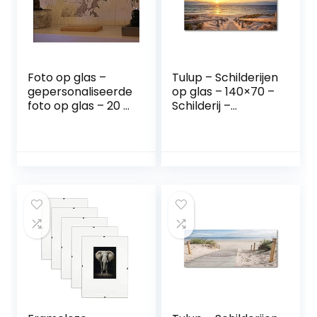
Foto op glas –
Tulup – Schilderijen
gepersonaliseerde
op glas – 140×70 –
foto op glas – 20 x
Schilderij –
30 cm – zwart-wit
Muurdecoratie –
foto op glas –
Wanddecor –
gepersonaliseerde
Kunstdruk –
foto op glas
Muurkunst –
Modern Decoratief
Beeld Gedrukt –
Wandschilderijen –
Decoratie Poster –
Foto – Afbeelding
– Landschappen –
Pad naar het
strand – Geel