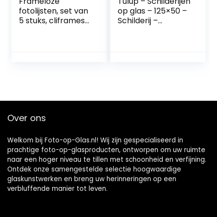
Frameloze
Tulup – Schilderijen
fotolijsten, set van
op glas – 125×50 –
5 stuks, cliframes
Schilderij –
A4, 21 x 30 cm, met
Muurdecoratie –
clips, acrylglas,
Wanddecor –
HDF-plaat, om
Kunstdruk –
verticaal of
Muurkunst –
horizontaal op te
Modern Decoratief
hangen,
Beeld Gedrukt –
fotohouder voor
Wandschilderijen –
foto’s, posters,
Decoratie Poster –
puzzels
Foto – Afbeelding
Over ons
– Landschappen –
strand – Beige
Welkom bij Foto-op-Glas.nl! Wij zijn gespecialiseerd in
prachtige foto-op-glasproducten, ontworpen om uw ruimte
naar een hoger niveau te tillen met schoonheid en verfijning.
Ontdek onze samengestelde selectie hoogwaardige
glaskunstwerken en breng uw herinneringen op een
verbluffende manier tot leven.