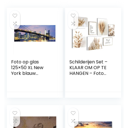
Foto op glas
Schilderijen Set –
125×50 XL New
KLAAR OM OP TE
York blauw
HANGEN – Foto
panorama
Muur – Boho
muurschildering
Pampasgras – 7
glazen
Delen – N005671a
afbeeldingen
modern deco glas