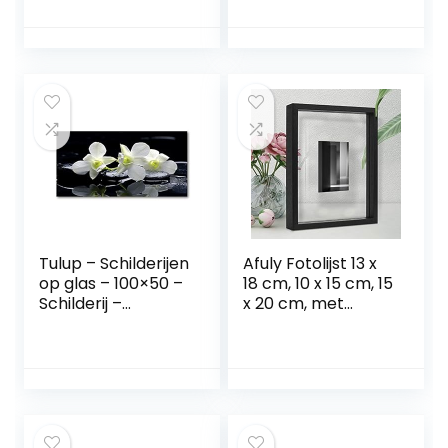
Wanddecor –
cm, hoogwaardig
Kunstdruk –
glas, kunststof
Muurkunst –
frame, om op te
Modern Decoratief
hangen, wit
Beeld Gedrukt –
Wandschilderijen –
Decoratie Poster –
Foto – Afbeelding
– Landschappen –
Singapore by night
– Blauw
Tulup – Schilderijen
Afuly Fotolijst 13 x
op glas – 100×50 –
18 cm, 10 x 15 cm, 15
Schilderij –
x 20 cm, met
Muurdecoratie –
zwevend effect, of
Wanddecor –
20 x 25 cm, zonder
Kunstdruk –
zwevend effect,
Muurkunst –
zwart hout, dubbel
Modern Decoratief
glas voor op
Beeld Gedrukt –
bureaublad of aan
Wandschilderijen –
de muur, geschikt