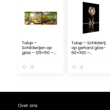
Tulup –
Tulup – Schilderij
Schilderijen op
op gehard glas-
glas – 125×50 –
50×100 –
Schilderij –
Schilderij
Muurdecoratie –
Muurdecoratie –
Wanddecor –
Wanddecor
Kunstdruk –
Kunstdruk –
Muurkunst –
Modern
Modern
Decoratief
Decoratief
Beeld Gedrukt –
Beeld Gedrukt –
Decoratie
Wandschilderije
Poster Foto
n – Decoratie
Afbeelding –
Over ons
Poster – Foto –
Portret van een