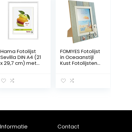
Hama Fotolijst
FOMIYES Fotolijst
Sevilla DIN A4 (21
in Oceaanstijl
x 29,7 cm) met
Kust Fotolijsten
papieren
Foto Display
passe-partout
Houder
15 x 20 cm,
Nautische
hoogwaardig
Strand Fotolijst
glas, kunststof
Westerse
frame, om op te
Fotolijstjes
hangen, wit
Fotolijstje Op
Tafel Vakantie
Glas Huishouden
Foto Lijstje
Informatie
Contact