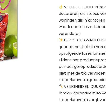
VEELZIJDIGHEID: Print
decoreren, die steeds vak
woningen als in kantoren
wanddecoratie zal het ont
veranderen.
HOOGSTE KWALITEITSPRI
geprint met behulp van ec
opvolgende fases laminer
Tijdens het productieproc
perfect gereproduceerde d
niet met de tijd vervagen
trapeziumvormige snede 
VEILIGHEID EN DUURZA
mm dik garandeert uw veil
trapeziumvorm zorgt voo