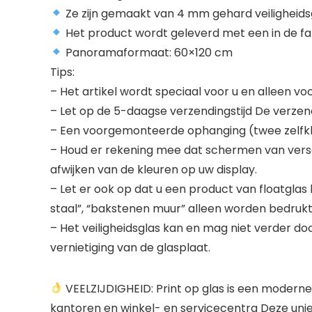
Ze zijn gemaakt van 4 mm gehard veiligheidsgl
Het product wordt geleverd met een in de f
Panoramaformaat: 60×120 cm
Tips:
– Het artikel wordt speciaal voor u en alleen v
– Let op de 5-daagse verzendingstijd De verzend
– Een voorgemonteerde ophanging (twee zelfkl
– Houd er rekening mee dat schermen van versch
afwijken van de kleuren op uw display.
– Let er ook op dat u een product van floatglas
staal”, “bakstenen muur” alleen worden bedruk
– Het veiligheidsglas kan en mag niet verder do
vernietiging van de glasplaat.
VEELZIJDIGHEID: Print op glas is een moderne
kantoren en winkel- en servicecentra Deze unie