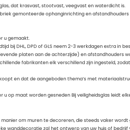
as, dat krasvast, stootvast, veegvast en waterdicht is.
abriek gemonteerde ophanginrichting en afstandhouders 
oor u gemaakt.
tijd bij DHL, DPD of GLS neem 2-3 werkdagen extra in bes
evende platen aan de achterzijde) en afstandhouders 
illende fabrikanten elk verschillend zijn ingesteld, zod
 koopt en dat de aangeboden thema’s met materiaalstructu
t
or u op maat worden gesneden Bij veiligheidsglas leidt el
 manier om muren te decoreren, die steeds vaker wordt ge
ke wanddecoratie zal het ontwerp van uw huis of bedrijf 