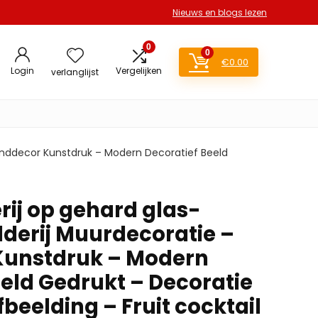
Nieuws en blogs lezen
0
0
€
0.00
Login
Vergelijken
verlanglijst
Wanddecor Kunstdruk – Modern Decoratief Beeld
rij op gehard glas-
lderij Muurdecoratie –
unstdruk – Modern
eeld Gedrukt – Decoratie
fbeelding – Fruit cocktail