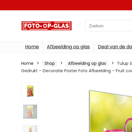
Search
for:
Home
Afbeelding op glas
Deal van de d
Home
Shop
Afbeelding op glas
Tulup S
Gedrukt – Decoratie Poster Foto Afbeelding – Fruit coc