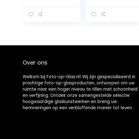
papieren
Schilderij
passe-partout
Muurdecoratie –
15 x 20 cm,
Wanddecor
hoogwaardig
Kunstdruk –
glas, kunststof
Modern
frame, om op te
Decoratief
hangen, wit
Beeld Gedrukt –
Decoratie
Poster Foto
Afbeelding –
Over ons
Portret van een
leeuw
Welkom bij Foto-op-Glas.nl! Wij zijn gespecialiseerd in
prachtige foto-op-glasproducten, ontworpen om uw
ruimte naar een hoger niveau te tillen met schoonheid
en verfijning. Ontdek onze samengestelde selectie
hoogwaardige glaskunstwerken en breng uw
herinneringen op een verbluffende manier tot leven.