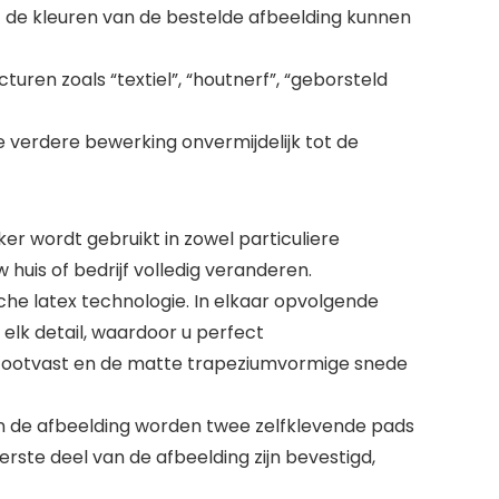
at de kleuren van de bestelde afbeelding kunnen
ren zoals “textiel”, “houtnerf”, “geborsteld
ke verdere bewerking onvermijdelijk tot de
r wordt gebruikt in zowel particuliere
uis of bedrijf volledig veranderen.
he latex technologie. In elkaar opvolgende
elk detail, waardoor u perfect
s stootvast en de matte trapeziumvormige snede
n de afbeelding worden twee zelfklevende pads
te deel van de afbeelding zijn bevestigd,