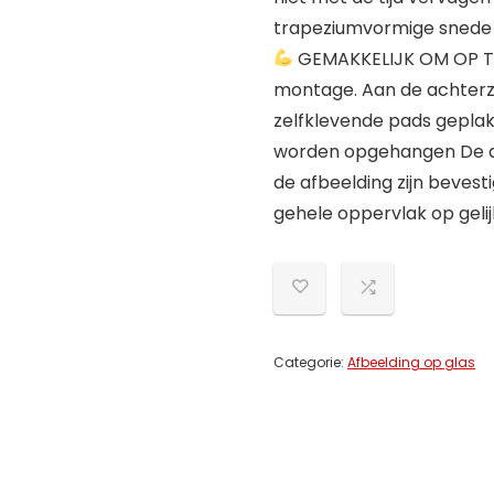
trapeziumvormige snede 
GEMAKKELIJK OM OP TE 
montage. Aan de achterz
zelfklevende pads gepla
worden opgehangen De af
de afbeelding zijn bevest
gehele oppervlak op geli
Categorie:
Afbeelding op glas