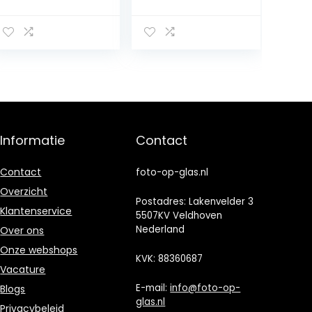
Schilderij –
Schilderij –
Muurdecoratie –
Muurdecoratie –
Wanddecor –
Wanddecor –
Kunstdruk –
Kunstdruk –
Muurkunst –
Muurkunst –
Modern
Modern
Decoratief
Decoratief
Beeld Gedrukt –
Beeld Gedrukt –
Wandschilderije
Wandschilderije
n – Decoratie
n – Decoratie
Informatie
Contact
Poster – Foto –
Poster – Foto –
Afbeelding –
Afbeelding –
Bloemen en
Bezienswaardig
Contact
foto-op-glas.nl
planten –
heden en
Overzicht
kruiden – Groen
architectuur –
Postadres: Lakenvelder 3
Klantenservice
Manhattan New
5507KV Veldhoven
York – Oranje
Nederland
Over ons
Onze webshops
KVK: 88360687
Vacature
E-mail:
info@foto-op-
Blogs
glas.nl
Privacybeleid