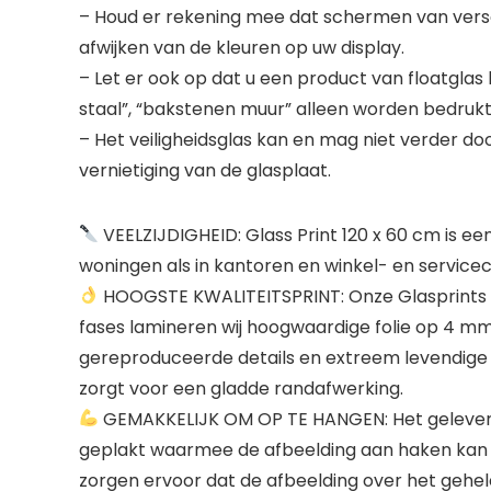
– Houd er rekening mee dat schermen van versch
afwijken van de kleuren op uw display.
– Let er ook op dat u een product van floatglas
staal”, “bakstenen muur” alleen worden bedruk
– Het veiligheidsglas kan en mag niet verder do
vernietiging van de glasplaat.
VEELZIJDIGHEID: Glass Print 120 x 60 cm is e
woningen als in kantoren en winkel- en servicec
HOOGSTE KWALITEITSPRINT: Onze Glasprints wo
fases lamineren wij hoogwaardige folie op 4 mm 
gereproduceerde details en extreem levendige k
zorgt voor een gladde randafwerking.
GEMAKKELIJK OM OP TE HANGEN: Het geleverde
geplakt waarmee de afbeelding aan haken kan w
zorgen ervoor dat de afbeelding over het gehel