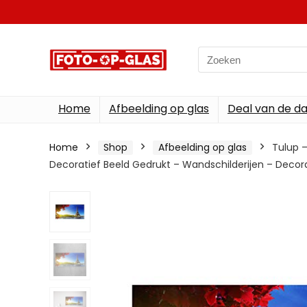
Search
for:
Home
Afbeelding op glas
Deal van de d
Home
Shop
Afbeelding op glas
Tulup –
Decoratief Beeld Gedrukt – Wandschilderijen – Decorat