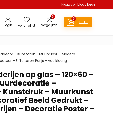
Nieuws en blogs lezen
0
0
€
0.00
Login
Vergelijken
verlanglijst
Wanddecor – Kunstdruk – Muurkunst – Modern
uur – Eiffeltoren Parijs – veelkleurig
derijen op glas – 120×60 –
Muurdecoratie –
 Kunstdruk – Muurkunst
oratief Beeld Gedrukt –
ijen – Decoratie Poster –