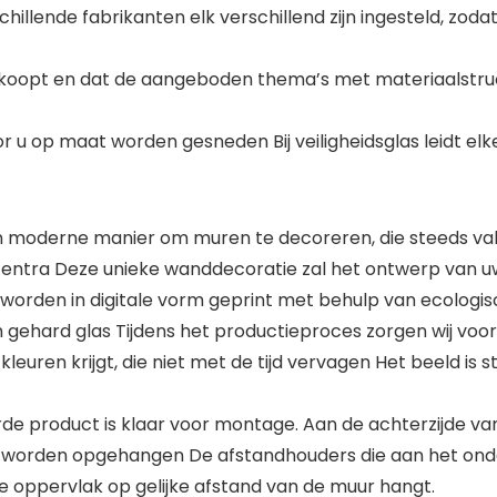
illende fabrikanten elk verschillend zijn ingesteld, zod
 koopt en dat de aangeboden thema’s met materiaalstructu
t
or u op maat worden gesneden Bij veiligheidsglas leidt el
en moderne manier om muren te decoreren, die steeds vake
entra Deze unieke wanddecoratie zal het ontwerp van uw h
rden in digitale vorm geprint met behulp van ecologisc
gehard glas Tijdens het productieproces zorgen wij voor 
leuren krijgt, die niet met de tijd vervagen Het beeld i
 product is klaar voor montage. Aan de achterzijde va
orden opgehangen De afstandhouders die aan het onders
e oppervlak op gelijke afstand van de muur hangt.