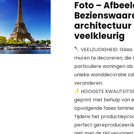
Foto – Afbeel
Bezienswaar
architectuur –
veelkleurig
VEELZIJDIGHEID: Glass 
muren te decoreren, die 
particuliere woningen als
unieke wanddecoratie zal 
veranderen.
HOOGSTE KWALITEITSPRI
geprint met behulp van ec
opvolgende fases laminer
Tijdens het productieproc
perfect gereproduceerde d
niet met de tijd vervagen