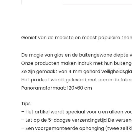
Geniet van de mooiste en meest populaire thema’
De magie van glas en de buitengewone diepte van
Onze producten maken indruk met hun buitengew
Ze zijn gemaakt van 4 mm gehard veiligheidsglas
Het product wordt geleverd met een in de fabr
Panoramaformaat: 120×60 cm
Tips:
– Het artikel wordt speciaal voor u en alleen v
– Let op de 5-daagse verzendingstijd De verzend
– Een voorgemonteerde ophanging (twee zelfkl