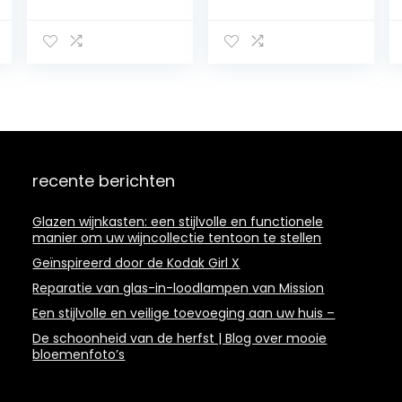
fotolijstopening
Schilderij –
en met
Muurdecoratie –
breukvast glas –
Wanddecor –
multidiafragma
Kunstdruk –
collageslijst met
Muurkunst –
horizontaal en
Modern
verticaal
Decoratief
formaat voor
Beeld Gedrukt –
muur – 11×14 inch
Wandschilderije
n – Decoratie
recente berichten
Poster – Foto –
Afbeelding –
Dieren – Portret
Glazen wijnkasten: een stijlvolle en functionele
van een leeuw –
manier om uw wijncollectie tentoon te stellen
Bruin
Geïnspireerd door de Kodak Girl X
Reparatie van glas-in-loodlampen van Mission
Een stijlvolle en veilige toevoeging aan uw huis –
De schoonheid van de herfst | Blog over mooie
bloemenfoto’s