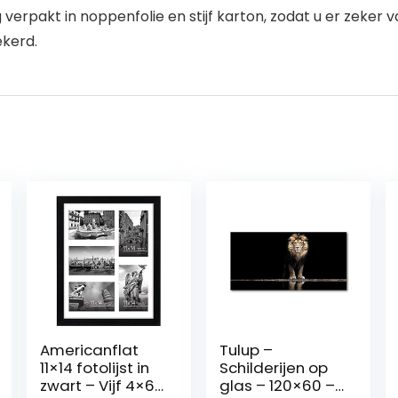
erpakt in noppenfolie en stijf karton, zodat u er zeker van
ekerd.
Americanflat
Tulup –
11×14 fotolijst in
Schilderijen op
zwart – Vijf 4×6
glas – 120×60 –