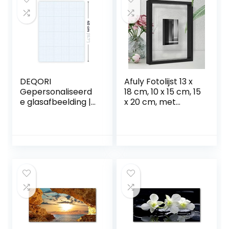
keuken |
individuele
wanddecoratie
DEQORI
Afuly Fotolijst 13 x
Gepersonaliseerd
18 cm, 10 x 15 cm, 15
e glasafbeelding |
x 20 cm, met
eigen foto op echt
zwevend effect, of
glas | verticaal
20 x 25 cm, zonder
eendelig 30×40
zwevend effect,
cm | Foto cadeau |
zwart hout, dubbel
Wandafbeelding
glas voor op
voor woonkamer,
bureaublad of aan
slaapkamer, hal &
de muur, geschikt
keuken |
als geschenk
individuele
wanddecoratie