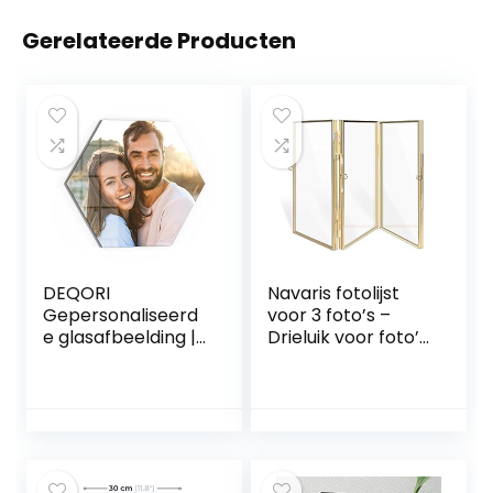
Gerelateerde Producten
DEQORI
Navaris fotolijst
Gepersonaliseerd
voor 3 foto’s –
e glasafbeelding |
Drieluik voor foto’s
eigen foto op echt
10 x 15 cm -Staand
glas | zeshoekig
fotolijstje –
eendelig 40×35
Inklapbaar – 33,9 x
cm | Foto cadeau |
11 cm – Met
Wandafbeelding
goudkleurige lijst –
voor woonkamer,
Maat S
slaapkamer, hal en