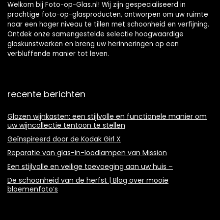
bos – Groen
Welkom bij Foto-op-Glas.nl! Wij zijn gespecialiseerd in
prachtige foto-op-glasproducten, ontworpen om uw ruimte
naar een hoger niveau te tillen met schoonheid en verfijning.
Ontdek onze samengestelde selectie hoogwaardige
glaskunstwerken en breng uw herinneringen op een
verbluffende manier tot leven.
recente berichten
Glazen wijnkasten: een stijlvolle en functionele manier om
uw wijncollectie tentoon te stellen
Geïnspireerd door de Kodak Girl X
Reparatie van glas-in-loodlampen van Mission
Een stijlvolle en veilige toevoeging aan uw huis –
De schoonheid van de herfst | Blog over mooie
bloemenfoto’s