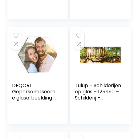
Pampasgras – 7
Wanddecor –
Delen – N005671a
Kunstdruk –
Muurkunst –
Modern Decoratief
Beeld Gedrukt –
Wandschilderijen –
Decoratie Poster –
Foto – Afbeelding
– Bloemen en
planten –
Orchidee – Wit
DEQORI
Tulup – Schilderijen
Gepersonaliseerd
op glas – 125×50 –
e glasafbeelding |
Schilderij –
eigen foto op echt
Muurdecoratie –
glas | zeshoekig
Wanddecor –
eendelig 40×35
Kunstdruk –
cm | Foto cadeau |
Muurkunst –
Wandafbeelding
Modern Decoratief
voor woonkamer,
Beeld Gedrukt –