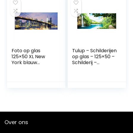
slaapkamer, hal en
Wandschilderijen –
keuken |
Decoratie Poster –
individuele
Foto – Afbeelding
wanddecoratie
– Landschappen –
Panorama van het
bos – Groen
Foto op glas
Tulup – Schilderijen
125×50 XL New
op glas – 125×50 –
York blauw
Schilderij –
panorama
Muurdecoratie –
muurschildering
Wanddecor –
glazen
Kunstdruk –
afbeeldingen
Muurkunst –
modern deco glas
Modern Decoratief
Beeld Gedrukt –
Wandschilderijen –
Decoratie Poster –
Foto – Afbeelding
Over ons
– Landschappen –
Waterval in het