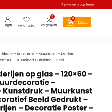
Nieuws en blogs lezen
0
0
€
0.00
Login
Vergelijken
verlanglijst
Wanddecor – Kunstdruk – Muurkunst – Modern
ectuur – Dusseldorf Duitsland – Geel
derijen op glas – 120×60 –
Muurdecoratie –
 Kunstdruk – Muurkunst
oratief Beeld Gedrukt –
ijen – Decoratie Poster –