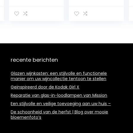
Schilderij –
Schilderij –
Muurdecoratie –
Muurdecoratie –
Wanddecor –
Wanddecor –
Kunstdruk –
Kunstdruk –
Muurkunst –
Muurkunst –
Modern
Modern
Decoratief
Decoratief
Beeld Gedrukt –
Beeld Gedrukt –
Wandschilderije
Wandschilderije
n – Decoratie
n – Decoratie
recente berichten
Poster – Foto –
Poster – Foto –
Afbeelding –
Afbeelding –
Landschappen –
Bezienswaardig
Glazen wijnkasten: een stijlvolle en functionele
Sunrise naar de
heden en
manier om uw wijncollectie tentoon te stellen
zee – Oranje
architectuur –
Geïnspireerd door de Kodak Girl X
Venetië, Italië –
Reparatie van glas-in-loodlampen van Mission
Blauw
Een stijlvolle en veilige toevoeging aan uw huis –
De schoonheid van de herfst | Blog over mooie
bloemenfoto’s