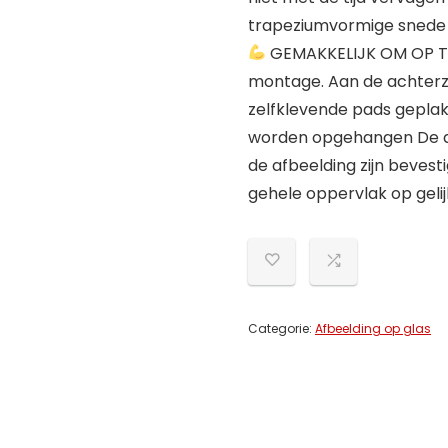
trapeziumvormige snede 
GEMAKKELIJK OM OP TE 
montage. Aan de achterz
zelfklevende pads gepla
worden opgehangen De af
de afbeelding zijn bevest
gehele oppervlak op geli
Categorie:
Afbeelding op glas