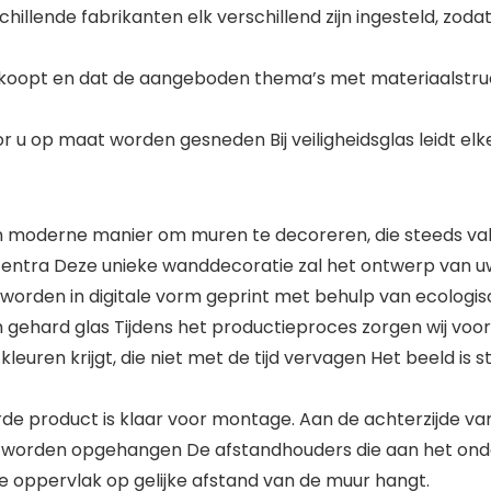
illende fabrikanten elk verschillend zijn ingesteld, zod
 koopt en dat de aangeboden thema’s met materiaalstructu
t
or u op maat worden gesneden Bij veiligheidsglas leidt el
en moderne manier om muren te decoreren, die steeds vake
entra Deze unieke wanddecoratie zal het ontwerp van uw h
rden in digitale vorm geprint met behulp van ecologisc
gehard glas Tijdens het productieproces zorgen wij voor 
leuren krijgt, die niet met de tijd vervagen Het beeld i
 product is klaar voor montage. Aan de achterzijde va
orden opgehangen De afstandhouders die aan het onders
e oppervlak op gelijke afstand van de muur hangt.