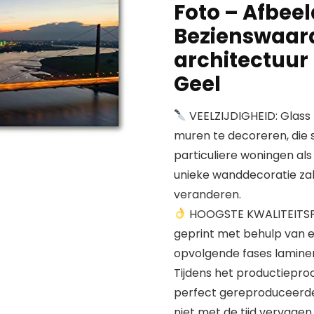
Foto – Afbeel
Bezienswaar
architectuur 
Geel
VEELZIJDIGHEID: Glass 
muren te decoreren, die 
particuliere woningen als
unieke wanddecoratie zal 
veranderen.
HOOGSTE KWALITEITSPRI
geprint met behulp van ec
opvolgende fases laminer
Tijdens het productieproc
perfect gereproduceerde d
niet met de tijd vervagen