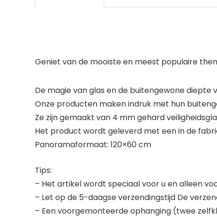
Geniet van de mooiste en meest populaire thema’
De magie van glas en de buitengewone diepte van
Onze producten maken indruk met hun buitengew
Ze zijn gemaakt van 4 mm gehard veiligheidsglas
Het product wordt geleverd met een in de fabr
Panoramaformaat: 120×60 cm
Tips:
– Het artikel wordt speciaal voor u en alleen v
– Let op de 5-daagse verzendingstijd De verzend
– Een voorgemonteerde ophanging (twee zelfkl