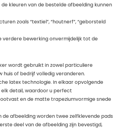
at de kleuren van de bestelde afbeelding kunnen
ren zoals “textiel”, “houtnerf”, “geborsteld
ke verdere bewerking onvermijdelijk tot de
r wordt gebruikt in zowel particuliere
uis of bedrijf volledig veranderen.
he latex technologie. In elkaar opvolgende
elk detail, waardoor u perfect
s stootvast en de matte trapeziumvormige snede
n de afbeelding worden twee zelfklevende pads
te deel van de afbeelding zijn bevestigd,