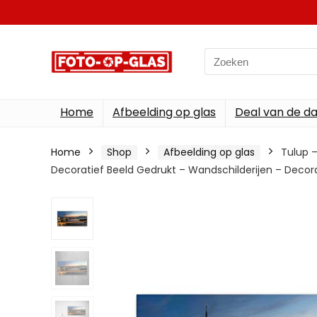
Search
for:
Home
Afbeelding op glas
Deal van de d
Home
Shop
Afbeelding op glas
Tulup –
Decoratief Beeld Gedrukt – Wandschilderijen – Decora