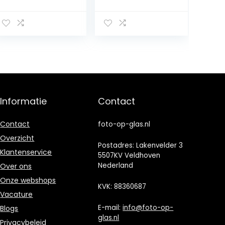
Schilderij –
papieren
Muurdecoratie –
passe-partout
Wanddecor –
15 x 20 cm,
Kunstdruk –
hoogwaardig
Muurkunst –
glas, kunststof
Modern
frame, om op te
Decoratief
hangen, wit
Beeld Gedrukt –
Wandschilderije
n – Decoratie
Informatie
Contact
Poster – Foto –
Afbeelding –
Landschappen –
Contact
foto-op-glas.nl
Grotto door de
Overzicht
zee – Oranje
Postadres: Lakenvelder 3
Klantenservice
5507KV Veldhoven
Nederland
Over ons
Onze webshops
KVK: 88360687
Vacature
E-mail:
info@foto-op-
Blogs
glas.nl
Privacybeleid