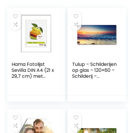
Hama Fotolijst
Tulup – Schilderijen
Sevilla DIN A4 (21 x
op glas – 120×60 –
29,7 cm) met
Schilderij –
papieren passe-
Muurdecoratie –
partout 15 x 20 cm,
Wanddecor –
hoogwaardig glas,
Kunstdruk –
kunststof frame,
Muurkunst –
om op te hangen,
Modern Decoratief
wit
Beeld Gedrukt –
Wandschilderijen –
Decoratie Poster –
Foto – Afbeelding