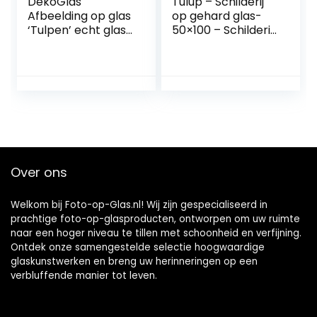
DekoGlas
Tulup – Schilderij
Afbeelding op glas
op gehard glas-
‘Tulpen’ echt glas
50×100 – Schilderij
afbeelding keuken,
Muurdecoratie –
wandafbeelding
Wanddecor
hal foto’s
Kunstdruk –
woonkamer
Modern Decoratief
wanddecoratie,
Beeld Gedrukt –
eendelig 125×50
Decoratie Poster
cm
Foto Afbeelding –
Portret van een
leeuw
Over ons
Welkom bij Foto-op-Glas.nl! Wij zijn gespecialiseerd in
prachtige foto-op-glasproducten, ontworpen om uw ruimte
naar een hoger niveau te tillen met schoonheid en verfijning.
Ontdek onze samengestelde selectie hoogwaardige
glaskunstwerken en breng uw herinneringen op een
verbluffende manier tot leven.