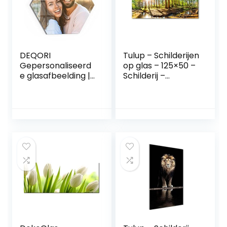
– Landschappen –
Sunrise naar de
zee – Oranje
DEQORI
Tulup – Schilderijen
Gepersonaliseerd
op glas – 125×50 –
e glasafbeelding |
Schilderij –
eigen foto op echt
Muurdecoratie –
glas | zeshoekig
Wanddecor –
eendelig 40×35
Kunstdruk –
cm | Foto cadeau |
Muurkunst –
Wandafbeelding
Modern Decoratief
voor woonkamer,
Beeld Gedrukt –
slaapkamer, hal en
Wandschilderijen –
keuken |
Decoratie Poster –
individuele
Foto – Afbeelding
wanddecoratie
– Landschappen –
Panorama van het
bos – Groen